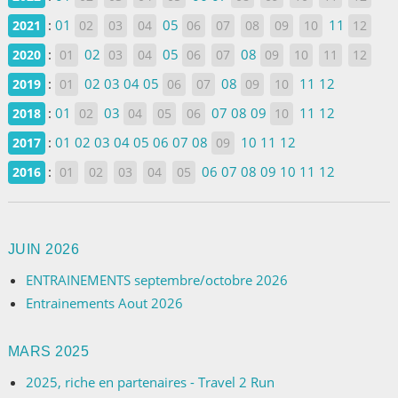
:
01
05
11
2021
02
03
04
06
07
08
09
10
12
:
02
05
08
2020
01
03
04
06
07
09
10
11
12
:
02
03
04
05
08
11
12
2019
01
06
07
09
10
:
01
03
07
08
09
11
12
2018
02
04
05
06
10
:
01
02
03
04
05
06
07
08
10
11
12
2017
09
:
06
07
08
09
10
11
12
2016
01
02
03
04
05
JUIN 2026
ENTRAINEMENTS septembre/octobre 2026
Entrainements Aout 2026
MARS 2025
2025, riche en partenaires - Travel 2 Run