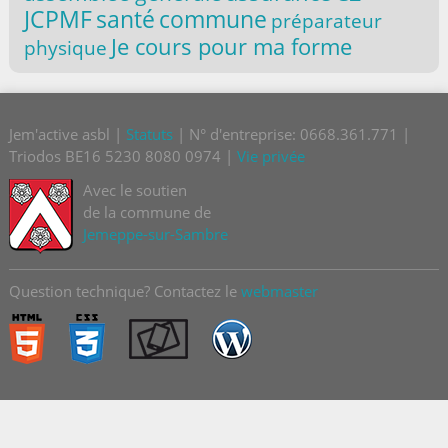
santé
commune
JCPMF
préparateur
Je cours pour ma forme
physique
Jem'active asbl |
Statuts
| N° d'entreprise: 0668.361.771 |
Triodos BE16 5230 8080 0974 |
Vie privée
Avec le soutien
de la commune de
Jemeppe-sur-Sambre
Question technique? Contactez le
webmaster