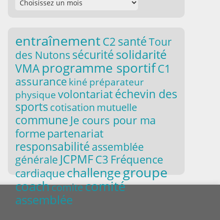
entraînement
santé
C2
Tour
solidarité
sécurité
des Nutons
programme sportif
VMA
C1
assurance
kiné
préparateur
volontariat
échevin des
physique
sports
cotisation
mutuelle
commune
Je cours pour ma
forme
partenariat
responsabilité
assemblée
JCPMF
C3
Fréquence
générale
groupe
challenge
cardiaque
coach
comité
comite
assemblée