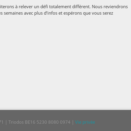
terons à relever un défi totalement différent. Nous reviendrons
s semaines avec plus d’infos et espérons que vous serez
!
771 | Triodos BE16 5230 8080 0974 |
Vie privée