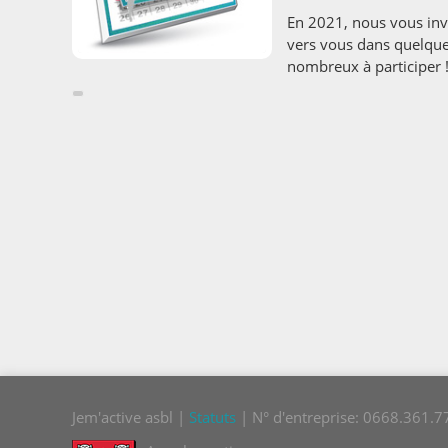
En 2021, nous vous invi
vers vous dans quelque
nombreux à participer 
Jem'active asbl |
Statuts
| N° d'entreprise: 0668.361.