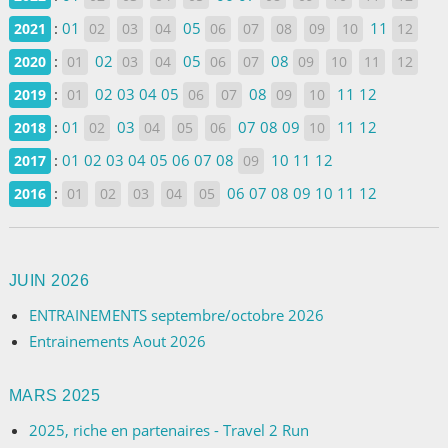
:
01
05
11
2021
02
03
04
06
07
08
09
10
12
:
02
05
08
2020
01
03
04
06
07
09
10
11
12
:
02
03
04
05
08
11
12
2019
01
06
07
09
10
:
01
03
07
08
09
11
12
2018
02
04
05
06
10
:
01
02
03
04
05
06
07
08
10
11
12
2017
09
:
06
07
08
09
10
11
12
2016
01
02
03
04
05
JUIN 2026
ENTRAINEMENTS septembre/octobre 2026
Entrainements Aout 2026
MARS 2025
2025, riche en partenaires - Travel 2 Run