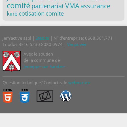
comité
VMA
partenariat
assurance
comite
cotisation
kiné
Jem'active asbl |
Statuts
| N° d'entreprise: 0668.361.771 |
Triodos BE16 5230 8080 0974 |
Vie privée
Avec le soutien
de la commune de
Jemeppe-sur-Sambre
Question technique? Contactez le
webmaster