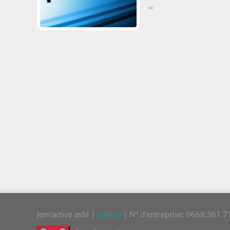
Jem'active asbl |
Statuts
| N° d'entreprise: 0668.361.