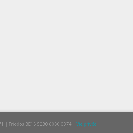
771 | Triodos BE16 5230 8080 0974 |
Vie privée