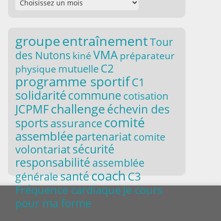
groupe
entraînement
Tour
VMA
des Nutons
kiné
préparateur
C2
mutuelle
physique
programme sportif
C1
solidarité
commune
cotisation
challenge
JCPMF
échevin des
comité
sports
assurance
assemblée
partenariat
comite
volontariat
sécurité
responsabilité
assemblée
coach
santé
C3
générale
Je cours
Fréquence cardiaque
pour ma forme