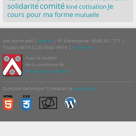
comité
solidarité
Je
cotisation
kiné
cours pour ma forme
mutuelle
Jem'active asbl |
Statuts
| N° d'entreprise: 0668.361.771 |
Triodos BE16 5230 8080 0974 |
Vie privée
Avec le soutien
de la commune de
Jemeppe-sur-Sambre
Question technique? Contactez le
webmaster