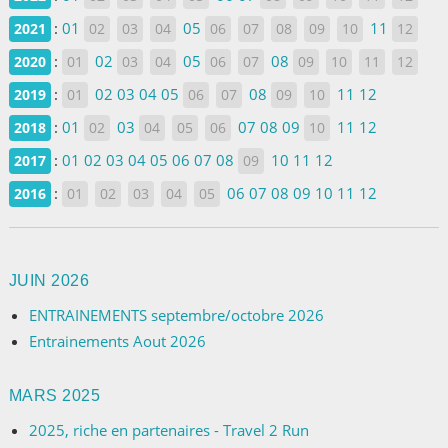
:
01
05
11
2021
02
03
04
06
07
08
09
10
12
:
02
05
08
2020
01
03
04
06
07
09
10
11
12
:
02
03
04
05
08
11
12
2019
01
06
07
09
10
:
01
03
07
08
09
11
12
2018
02
04
05
06
10
:
01
02
03
04
05
06
07
08
10
11
12
2017
09
:
06
07
08
09
10
11
12
2016
01
02
03
04
05
JUIN 2026
ENTRAINEMENTS septembre/octobre 2026
Entrainements Aout 2026
MARS 2025
2025, riche en partenaires - Travel 2 Run