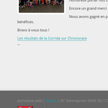
nombreux porter nos c
Encore un grand merci p
Nous avons gagné en po
bénéfices.
Bravo à vous tous !
Les résultats de la Corrida sur Chronorace
Jem'active asbl |
Statuts
| N° d'entreprise: 0668.361.