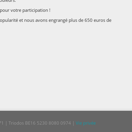
ouleurs.
our votre participation !
pularité et nous avons engrangé plus de 650 euros de
771 | Triodos BE16 5230 8080 0974 |
Vie privée