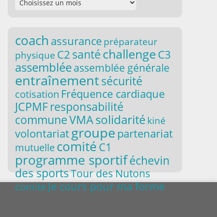
coach
assurance
préparateur
challenge
santé
C2
C3
physique
assemblée
assemblée générale
entraînement
sécurité
Fréquence cardiaque
cotisation
responsabilité
JCPMF
solidarité
commune
VMA
kiné
groupe
volontariat
partenariat
comité
C1
mutuelle
programme sportif
échevin
des sports
Tour des Nutons
Je cours pour ma forme
comite