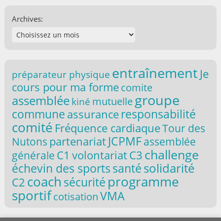
Archives:
entraînement
Je
préparateur physique
cours pour ma forme
comite
groupe
assemblée
mutuelle
kiné
commune
responsabilité
assurance
comité
Fréquence cardiaque
Tour des
partenariat
JCPMF
Nutons
assemblée
challenge
C1
volontariat
C3
générale
solidarité
santé
échevin des sports
coach
programme
C2
sécurité
sportif
VMA
cotisation