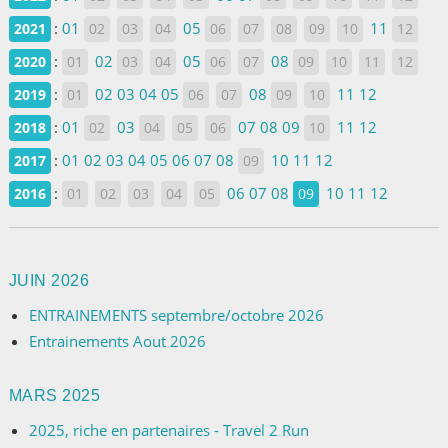
:
01
05
11
2021
02
03
04
06
07
08
09
10
12
:
02
05
08
2020
01
03
04
06
07
09
10
11
12
:
02
03
04
05
08
11
12
2019
01
06
07
09
10
:
01
03
07
08
09
11
12
2018
02
04
05
06
10
:
01
02
03
04
05
06
07
08
10
11
12
2017
09
:
06
07
08
10
11
12
2016
01
02
03
04
05
09
JUIN 2026
ENTRAINEMENTS septembre/octobre 2026
Entrainements Aout 2026
MARS 2025
2025, riche en partenaires - Travel 2 Run