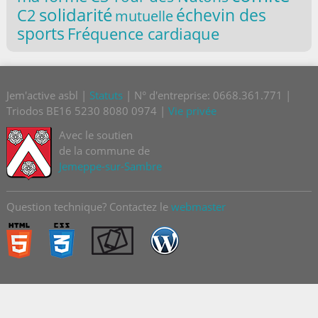
solidarité
C2
échevin des
mutuelle
sports
Fréquence cardiaque
Jem'active asbl |
Statuts
| N° d'entreprise: 0668.361.771 |
Triodos BE16 5230 8080 0974 |
Vie privée
Avec le soutien
de la commune de
Jemeppe-sur-Sambre
Question technique? Contactez le
webmaster