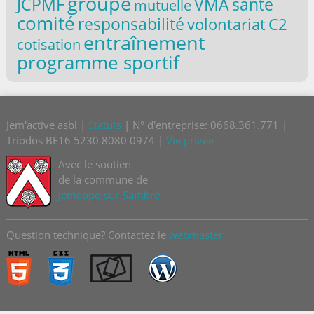
groupe
VMA
santé
JCPMF
mutuelle
comité
responsabilité
volontariat
C2
entraînement
cotisation
programme sportif
Jem'active asbl |
Statuts
| N° d'entreprise: 0668.361.771 |
Triodos BE16 5230 8080 0974 |
Vie privée
Avec le soutien
de la commune de
Jemeppe-sur-Sambre
Question technique? Contactez le
webmaster