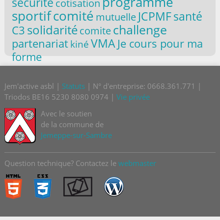
programme
sécurité
cotisation
sportif
comité
santé
JCPMF
mutuelle
challenge
solidarité
C3
comite
VMA
partenariat
Je cours pour ma
kiné
forme
Jem'active asbl |
Statuts
| N° d'entreprise: 0668.361.771 |
Triodos BE16 5230 8080 0974 |
Vie privée
Avec le soutien
de la commune de
Jemeppe-sur-Sambre
Question technique? Contactez le
webmaster