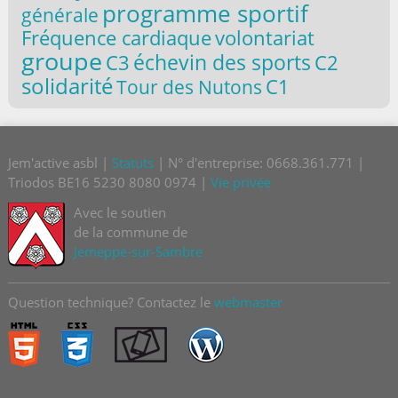
programme sportif
générale
volontariat
Fréquence cardiaque
groupe
C3
échevin des sports
C2
solidarité
C1
Tour des Nutons
Jem'active asbl |
Statuts
| N° d'entreprise: 0668.361.771 |
Triodos BE16 5230 8080 0974 |
Vie privée
Avec le soutien
de la commune de
Jemeppe-sur-Sambre
Question technique? Contactez le
webmaster