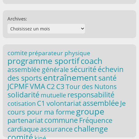
Archives:
comite
préparateur physique
coach
programme sportif
sécurité
échevin
assemblée générale
entraînement
santé
des sports
VMA
JCPMF
C2
C3
Tour des Nutons
solidarité
responsabilité
mutuelle
assemblée
C1
volontariat
Je
cotisation
groupe
cours pour ma forme
commune
partenariat
Fréquence
challenge
cardiaque
assurance
comité
kiné