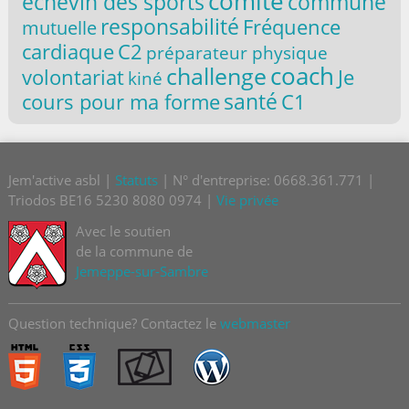
comité
commune
échevin des sports
responsabilité
Fréquence
mutuelle
C2
cardiaque
préparateur physique
coach
challenge
volontariat
Je
kiné
santé
cours pour ma forme
C1
Jem'active asbl |
Statuts
| N° d'entreprise: 0668.361.771 |
Triodos BE16 5230 8080 0974 |
Vie privée
Avec le soutien
de la commune de
Jemeppe-sur-Sambre
Question technique? Contactez le
webmaster