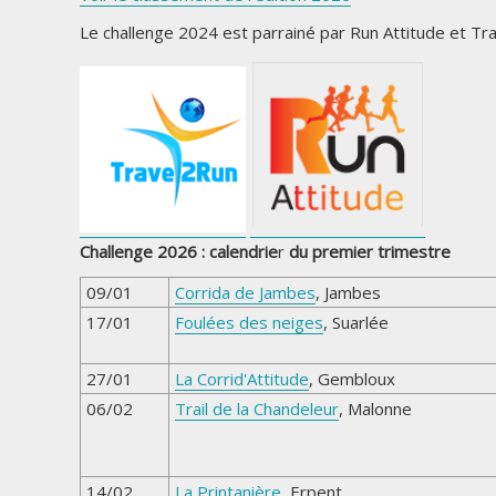
Le challenge 2024 est parrainé par Run Attitude et Tr
Challenge 2026 : calendrie
r
du premier trimestre
09/01
Corrida de Jambes
, Jambes
17/01
Foulées des neiges
, Suarlée
27/01
La Corrid'Attitude
, Gembloux
06/02
Trail de la Chandeleur
, Malonne
14/02
La Printanière
, Erpent