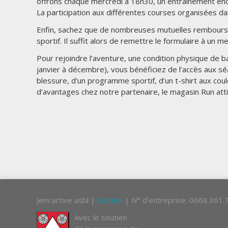
offrons chaque mercredi à 18h30, un entraînement en
La participation aux différentes courses organisées d
Enfin, sachez que de nombreuses mutuelles remboursent
sportif. Il suffit alors de remettre le formulaire à un
Pour rejoindre l’aventure, une condition physique de b
janvier à décembre), vous bénéficiez de l’accès aux s
blessure, d’un programme sportif, d’un t-shirt aux co
d’avantages chez notre partenaire, le magasin Run atti
Jem'active asbl |
Statuts
| N° d'entreprise: 0668.361
Avec le soutien