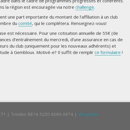
cadré dans le cadre de programmes progressifs et cohérents.
ans la région est encouragée via notre
challenge
.
 une part importante du montant de l’affiliation à un club
 membre du
comité
, qui le complétera. Renseignez-vous!
ase est nécessaire. Pour une cotisation annuelle de 55€ (de
éances d’entraînement du mercredi, d’une assurance en cas de
uleurs du club (uniquement pour les nouveaux adhérents) et
tude à Gembloux. Motivé-e? Il suffit de remplir
ce formulaire
!
.771 | Triodos BE16 5230 8080 0974 |
Vie privée