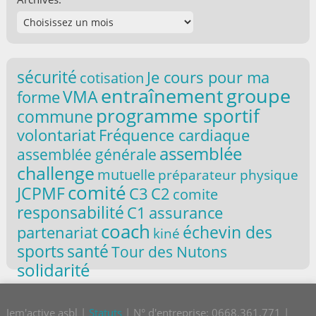
sécurité
Je cours pour ma
cotisation
entraînement
groupe
VMA
forme
programme sportif
commune
volontariat
Fréquence cardiaque
assemblée
assemblée générale
challenge
mutuelle
préparateur physique
comité
JCPMF
C3
C2
comite
responsabilité
C1
assurance
coach
partenariat
échevin des
kiné
santé
sports
Tour des Nutons
solidarité
Jem'active asbl |
Statuts
| N° d'entreprise: 0668.361.771 |