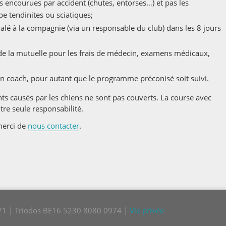
es encourues par accident (chutes, entorses…) et pas les
pe tendinites ou sciatiques;
gnalé à la compagnie (via un responsable du club) dans les 8 jours
de la mutuelle pour les frais de médecin, examens médicaux,
n coach, pour autant que le programme préconisé soit suivi.
nts causés par les chiens ne sont pas couverts. La course avec
re seule responsabilité.
merci de
nous contacter
.
771 | Triodos BE16 5230 8080 0974 |
Vie privée