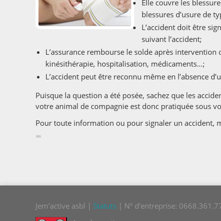
Elle couvre les blessur
blessures d’usure de ty
L’accident doit être si
suivant l’accident;
L’assurance rembourse le solde après intervention 
kinésithérapie, hospitalisation, médicaments…;
L’accident peut être reconnu même en l’absence d’u
Puisque la question a été posée, sachez que les accide
votre animal de compagnie est donc pratiquée sous vot
Pour toute information ou pour signaler un accident, 
Jem'active asbl |
Statuts
| N° d'entreprise: 0668.361.