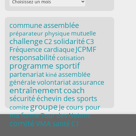
commune
assemblée
mutuelle
préparateur physique
challenge
solidarité
C2
C3
JCPMF
Fréquence cardiaque
responsabilité
cotisation
programme sportif
partenariat
assemblée
kiné
volontariat
assurance
générale
entraînement
coach
sécurité
échevin des sports
groupe
Je cours pour
comite
ma forme
Tour des Nutons
comité
VMA
santé
C1