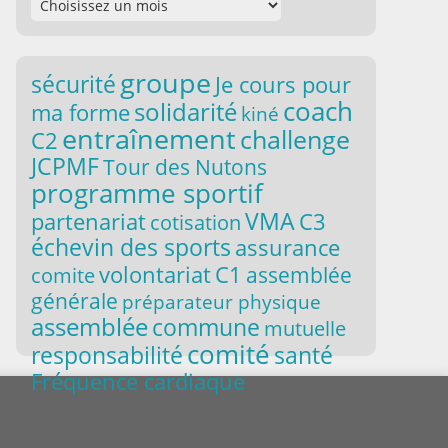
groupe
sécurité
Je cours pour
coach
solidarité
ma forme
kiné
entraînement
challenge
C2
JCPMF
Tour des Nutons
programme sportif
VMA
partenariat
C3
cotisation
échevin des sports
assurance
volontariat
C1
comite
assemblée
générale
préparateur physique
assemblée
commune
mutuelle
comité
responsabilité
santé
Fréquence cardiaque