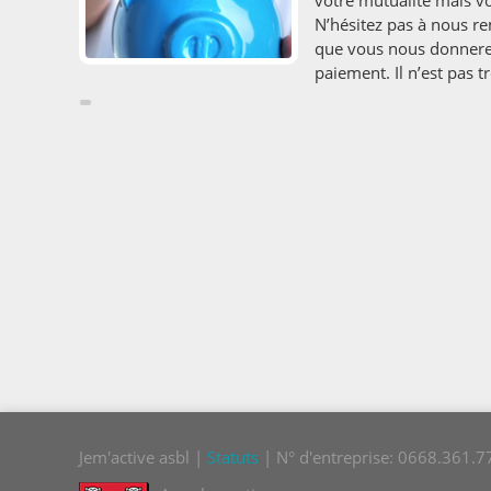
votre mutualité mais vo
N’hésitez pas à nous r
que vous nous donnere
paiement. Il n’est pas t
Jem'active asbl |
Statuts
| N° d'entreprise: 0668.361.