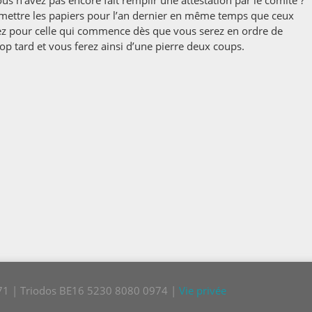
us n’avez pas encore fait remplir une attestation par le comité ?
emettre les papiers pour l’an dernier en même temps que ceux
z pour celle qui commence dès que vous serez en ordre de
rop tard et vous ferez ainsi d’une pierre deux coups.
771 | Triodos BE16 5230 8080 0974 |
Vie privée