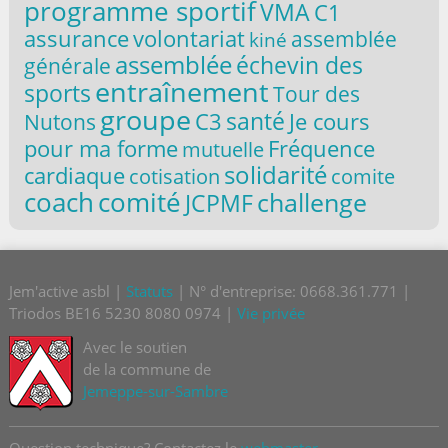
programme sportif
VMA
C1
volontariat
assurance
assemblée
kiné
assemblée
échevin des
générale
entraînement
sports
Tour des
groupe
santé
C3
Je cours
Nutons
pour ma forme
Fréquence
mutuelle
solidarité
cardiaque
comite
cotisation
coach
comité
challenge
JCPMF
Jem'active asbl |
Statuts
| N° d'entreprise: 0668.361.771 |
Triodos BE16 5230 8080 0974 |
Vie privée
Avec le soutien
de la commune de
Jemeppe-sur-Sambre