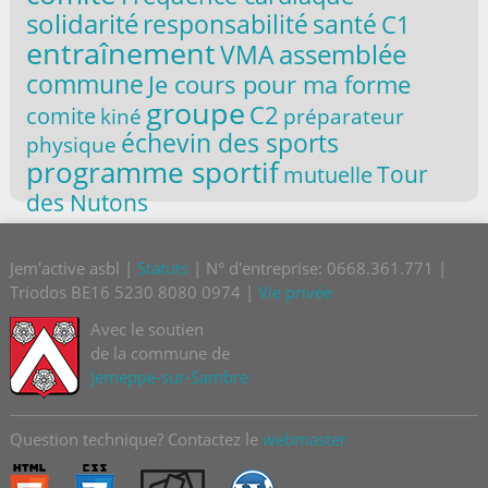
solidarité
responsabilité
santé
C1
entraînement
VMA
assemblée
commune
Je cours pour ma forme
groupe
C2
comite
kiné
préparateur
échevin des sports
physique
programme sportif
Tour
mutuelle
des Nutons
Jem'active asbl |
Statuts
| N° d'entreprise: 0668.361.771 |
Triodos BE16 5230 8080 0974 |
Vie privée
Avec le soutien
de la commune de
Jemeppe-sur-Sambre
Question technique? Contactez le
webmaster