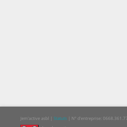
Jem'active asbl |
Statuts
| N° d'entreprise: 0668.361.