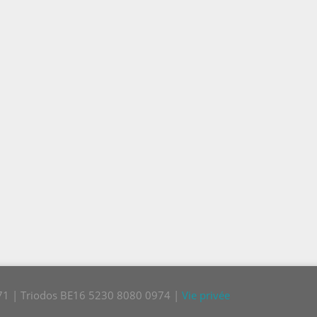
771 | Triodos BE16 5230 8080 0974 |
Vie privée