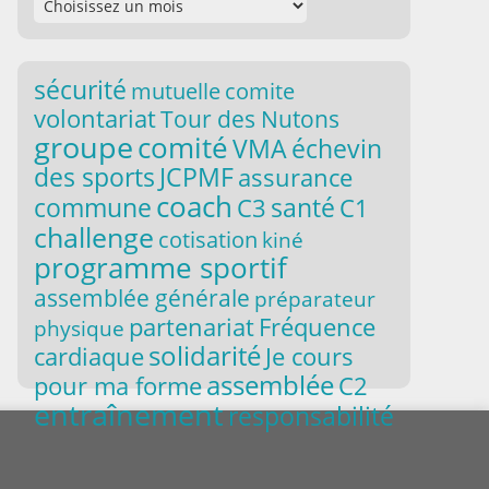
sécurité
comite
mutuelle
volontariat
Tour des Nutons
groupe
comité
VMA
échevin
des sports
JCPMF
assurance
coach
commune
santé
C3
C1
challenge
cotisation
kiné
programme sportif
assemblée générale
préparateur
partenariat
Fréquence
physique
solidarité
Je cours
cardiaque
assemblée
pour ma forme
C2
entraînement
responsabilité