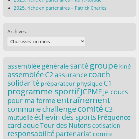
2025, riche en partenaires – Patrick Charles
Archives:
groupe
santé
assemblée générale
kiné
coach
assemblée
C2
assurance
solidarité
C1
préparateur physique
programme sportif
JCPMF
Je cours
entraînement
pour ma forme
challenge
comité
commune
C3
échevin des sports
Fréquence
mutuelle
cardiaque
Tour des Nutons
cotisation
responsabilité
partenariat
comite