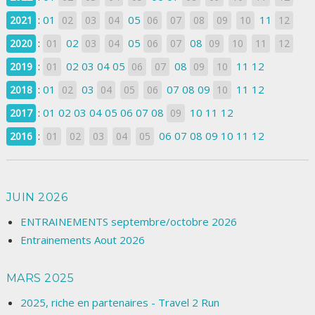
:
01
05
11
2021
02
03
04
06
07
08
09
10
12
:
02
05
08
2020
01
03
04
06
07
09
10
11
12
:
02
03
04
05
08
11
12
2019
01
06
07
09
10
:
01
03
07
08
09
11
12
2018
02
04
05
06
10
:
01
02
03
04
05
06
07
08
10
11
12
2017
09
:
06
07
08
09
10
11
12
2016
01
02
03
04
05
JUIN 2026
ENTRAINEMENTS septembre/octobre 2026
Entrainements Aout 2026
MARS 2025
2025, riche en partenaires - Travel 2 Run