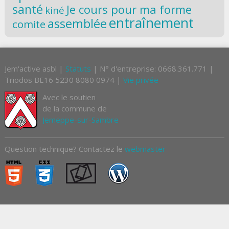
santé
Je cours pour ma forme
kiné
entraînement
assemblée
comite
Jem'active asbl |
Statuts
| N° d'entreprise: 0668.361.771 |
Triodos BE16 5230 8080 0974 |
Vie privée
Avec le soutien
de la commune de
Jemeppe-sur-Sambre
Question technique? Contactez le
webmaster