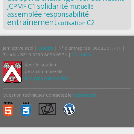
solidarité
JCPMF
C1
mutuelle
assemblée
responsabilité
entraînement
C2
cotisation
Jem'active asbl |
Statuts
| N° d'entreprise: 0668.361.771 |
Triodos BE16 5230 8080 0974 |
Vie privée
Avec le soutien
de la commune de
Jemeppe-sur-Sambre
Question technique? Contactez le
webmaster