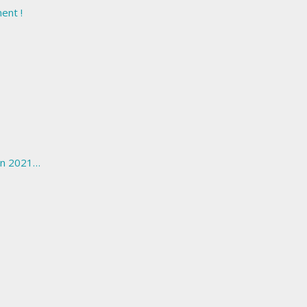
ent !
 en 2021…