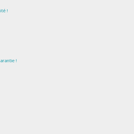
té !
arantie !