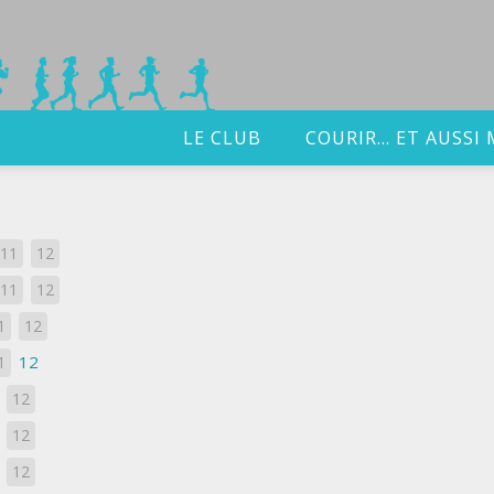
LE CLUB
COURIR… ET AUSSI 
11
12
11
12
1
12
12
1
12
1
12
12