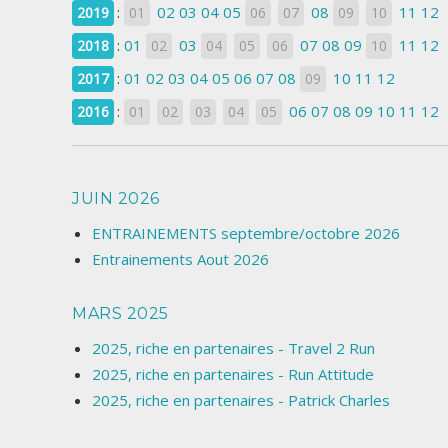
:
02
03
04
05
08
11
12
2019
01
06
07
09
10
:
01
03
07
08
09
11
12
2018
02
04
05
06
10
:
01
02
03
04
05
06
07
08
10
11
12
2017
09
:
06
07
08
09
10
11
12
2016
01
02
03
04
05
JUIN 2026
ENTRAINEMENTS septembre/octobre 2026
Entrainements Aout 2026
MARS 2025
2025, riche en partenaires - Travel 2 Run
2025, riche en partenaires - Run Attitude
2025, riche en partenaires - Patrick Charles