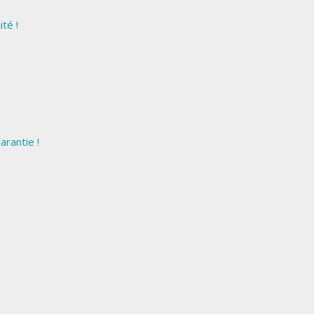
té !
arantie !