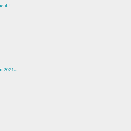
ent !
 en 2021…