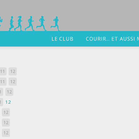
LE CLUB
COURIR… ET AUSSI 
11
12
11
12
1
12
12
1
12
1
12
12