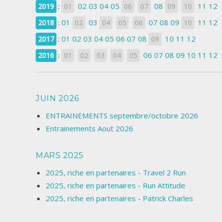
:
02
03
04
05
08
11
12
2019
01
06
07
09
10
:
01
03
07
08
09
11
12
2018
02
04
05
06
10
:
01
02
03
04
05
06
07
08
10
11
12
2017
09
:
06
07
08
09
10
11
12
2016
01
02
03
04
05
JUIN 2026
ENTRAINEMENTS septembre/octobre 2026
Entrainements Aout 2026
MARS 2025
2025, riche en partenaires - Travel 2 Run
2025, riche en partenaires - Run Attitude
2025, riche en partenaires - Patrick Charles