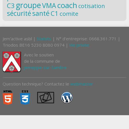
groupe
coach
VMA
C3
cotisation
santé
sécurité
C1
comite
Jem'active asbl |
Statuts
| N° d'entreprise: 0668.361.771 |
Triodos BE16 5230 8080 0974 |
Vie privée
Avec le soutien
de la commune de
Jemeppe-sur-Sambre
Question technique? Contactez le
webmaster