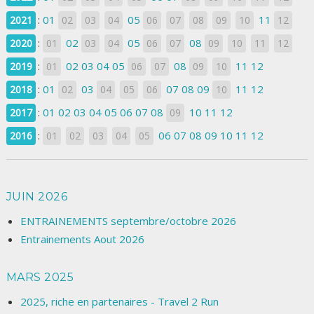
:
01
05
11
2021
02
03
04
06
07
08
09
10
12
:
02
05
08
2020
01
03
04
06
07
09
10
11
12
:
02
03
04
05
08
11
12
2019
01
06
07
09
10
:
01
03
07
08
09
11
12
2018
02
04
05
06
10
:
01
02
03
04
05
06
07
08
10
11
12
2017
09
:
06
07
08
09
10
11
12
2016
01
02
03
04
05
JUIN 2026
ENTRAINEMENTS septembre/octobre 2026
Entrainements Aout 2026
MARS 2025
2025, riche en partenaires - Travel 2 Run