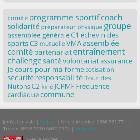
coach
programme sportif
comite
groupe
solidarité
préparateur physique
C1
échevin des
assemblée générale
VMA
assemblée
sports
C3
mutuelle
entraînement
comité
partenariat
challenge
santé
volontariat
assurance
Je cours pour ma forme
cotisation
responsabilité
sécurité
Tour des
C2
JCPMF
Fréquence
Nutons
kiné
commune
cardiaque
Jem'active asbl |
Statuts
| N° d'entreprise: 0668.361.771 |
Triodos BE16 5230 8080 0974 |
Vie privée
Avec le soutien