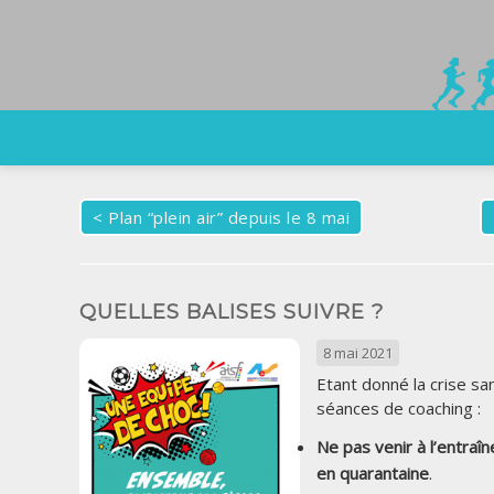
<
Plan “plein air” depuis le 8 mai
QUELLES BALISES SUIVRE ?
8 mai 2021
Etant donné la crise sa
séances de coaching :
Ne pas venir à l’entra
en quarantaine
.