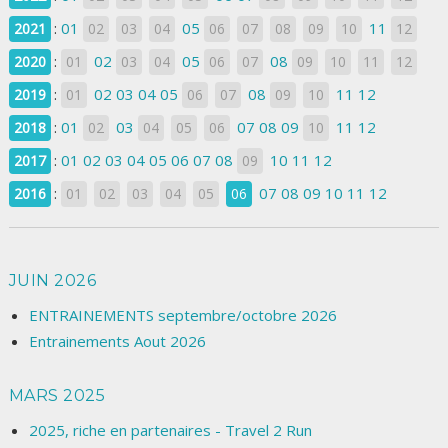
:
01
05
11
2021
02
03
04
06
07
08
09
10
12
:
02
05
08
2020
01
03
04
06
07
09
10
11
12
:
02
03
04
05
08
11
12
2019
01
06
07
09
10
:
01
03
07
08
09
11
12
2018
02
04
05
06
10
:
01
02
03
04
05
06
07
08
10
11
12
2017
09
:
07
08
09
10
11
12
2016
01
02
03
04
05
06
JUIN 2026
ENTRAINEMENTS septembre/octobre 2026
Entrainements Aout 2026
MARS 2025
2025, riche en partenaires - Travel 2 Run