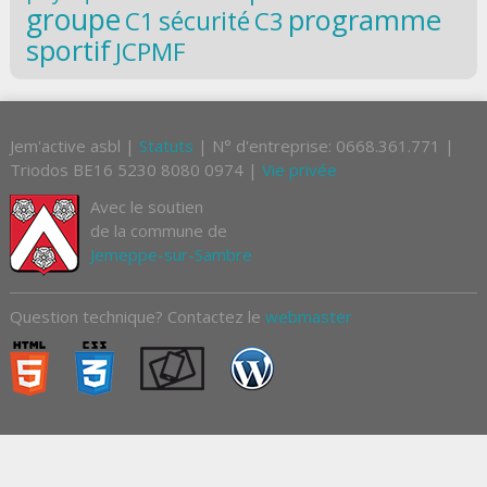
groupe
programme
C1
sécurité
C3
sportif
JCPMF
Jem'active asbl |
Statuts
| N° d'entreprise: 0668.361.771 |
Triodos BE16 5230 8080 0974 |
Vie privée
Avec le soutien
de la commune de
Jemeppe-sur-Sambre
Question technique? Contactez le
webmaster