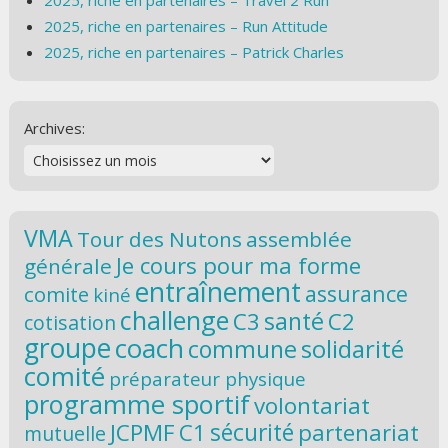
2025, riche en partenaires – Travel 2 Run
2025, riche en partenaires – Run Attitude
2025, riche en partenaires – Patrick Charles
Archives:
VMA
Tour des Nutons
assemblée
Je cours pour ma forme
générale
entraînement
assurance
comite
kiné
challenge
santé
C3
C2
cotisation
groupe
coach
solidarité
commune
comité
préparateur physique
programme sportif
volontariat
JCPMF
C1
sécurité
partenariat
mutuelle