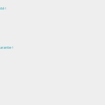
té !
arantie !