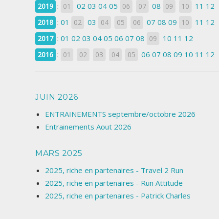
:
02
03
04
05
08
11
12
2019
01
06
07
09
10
:
01
03
07
08
09
11
12
2018
02
04
05
06
10
:
01
02
03
04
05
06
07
08
10
11
12
2017
09
:
06
07
08
09
10
11
12
2016
01
02
03
04
05
JUIN 2026
ENTRAINEMENTS septembre/octobre 2026
Entrainements Aout 2026
MARS 2025
2025, riche en partenaires - Travel 2 Run
2025, riche en partenaires - Run Attitude
2025, riche en partenaires - Patrick Charles