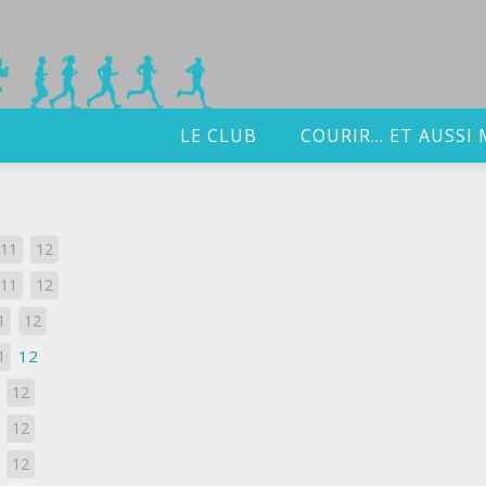
LE CLUB
COURIR… ET AUSSI 
11
12
11
12
1
12
12
1
12
1
12
12