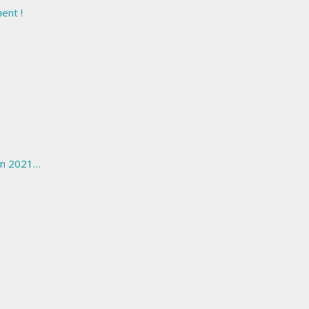
ent !
 en 2021…