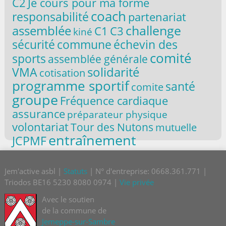
C2
Je cours pour ma forme
coach
responsabilité
partenariat
challenge
assemblée
C1
C3
kiné
commune
sécurité
échevin des
comité
sports
assemblée générale
solidarité
VMA
cotisation
programme sportif
santé
comite
groupe
Fréquence cardiaque
assurance
préparateur physique
volontariat
Tour des Nutons
mutuelle
entraînement
JCPMF
Jem'active asbl |
Statuts
| N° d'entreprise: 0668.361.771 |
Triodos BE16 5230 8080 0974 |
Vie privée
Avec le soutien
de la commune de
Jemeppe-sur-Sambre