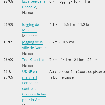
28/08
Escarpée de la
6 km Jogging - 10 km Trail
Citadelle
,
Namur
06/09
Jogging de
4,1 km - 5,6 km - 11,2 km
Malonne
,
Malonne
13/09
Jogging de la
6 km - 10,5 km
ville de Namur
,
Namur
26/09
Trail Citad'Hell
,
7 km - 14 km - 21 km - 28 km
Namur
26 &
UDNF en
Au choix sur 24h (tours de piste) 
27/09
marche |
la bonne cause
Fondation
contre le
Cancer – Relais
pour la Vie
,