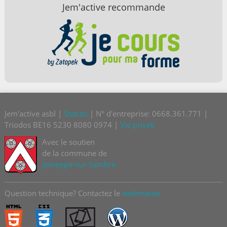
Jem'active recommande
Jem'active asbl |
Statuts
| N° d'entreprise: 0668.361.771 |
Triodos BE16 5230 8080 0974 |
Vie privée
Avec le soutien
de la commune de
Jemeppe-sur-Sambre
Question technique? Contactez le
webmaster