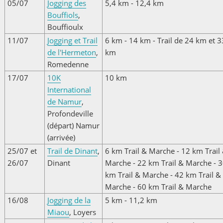
05/07
Jogging des
5,4 km - 12,4 km
Bouffiols
,
Bouffioulx
11/07
Jogging et Trail
6 km - 14 km - Trail de 24 km et 3
de l'Hermeton
,
km
Romedenne
17/07
10K
10 km
International
de Namur
,
Profondeville
(départ) Namur
(arrivée)
25/07 et
Trail de Dinant
,
6 km Trail & Marche - 12 km Trail
26/07
Dinant
Marche - 22 km Trail & Marche - 
km Trail & Marche - 42 km Trail &
Marche - 60 km Trail & Marche
16/08
Jogging de la
5 km - 11,2 km
Miaou
, Loyers