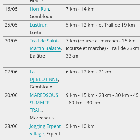
Heure
16/05
HortiRun
,
7 km - 14 km
Gembloux
25/05
Lustirun
,
5 km - 12 km - et Trail de 19 km
Lustin
30/05
Trail de Saint-
7 km (course et marche) - 15 km
Martin Balâtre
,
(course et marche) - Trail de 23km
Balâtre
33km
07/06
La
6 km - 12 km - 21km
DJIBLOTINNE
,
Gembloux
20/06
MAREDSOUS
9 km - 15 km - 23km - 30 km - 45
SUMMER
- 60 km - 80 km
TRAIL
,
Maredsous
28/06
Jogging Erpent
5 km - 10 km
Village
, Erpent