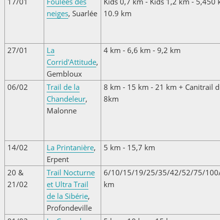
17/01
Foulées des
Kids 0,7 km - Kids 1,2 km - 5,450 
neiges
, Suarlée
10.9 km
27/01
La
4 km - 6,6 km - 9,2 km
Corrid'Attitude
,
Gembloux
06/02
Trail de la
8 km - 15 km - 21 km + Canitrail d
Chandeleur
,
8km
Malonne
14/02
La Printanière
,
5 km - 15,7 km
Erpent
20 &
Trail Nocturne
6/10/15/19/25/35/42/52/75/100
21/02
et Ultra Trail
km
de la Sibérie
,
Profondeville