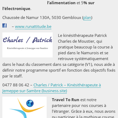
l’alimentation
et 5
% sur
l’électronique
.
Chaussée de Namur 130A, 5030 Gembloux (
plan
)
–
www.runattitude.be
Le kinésithérapeute Patrick
Charles de Moustier, qui
pratique beaucoup la course à
pied dans le Namurois et se
retrouve systématiquement
dans le haut du classement dans sa catégorie (V1), nous aide à
définir notre programme sportif en fonction des objectifs fixés
par le staff.
0477 88 06 42 –
Charles / Patrick – Kinésithérapeute à
Jemeppe-sur-Sambre (business.site)
Travel To Run
est notre
partenaire pour nos courses à
l’étranger. Grâce à eux, nous avons
pu participer à la mythique course