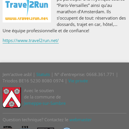
“Paris-Versailles” ainsi qu’au
marathon d’Amsterdam. Ils
s’occupent de tout: réservation des
dossards, trajet en car, hôtel,…
Une équipe professionnelle et de confiance!
https://www.travel2run.net/
Jem'active asbl |
Statuts
| N° d'entreprise: 0668.361.771 |
Triodos BE16 5230 8080 0974 |
Vie privée
Avec le soutien
de la commune de
Jemeppe-sur-Sambre
Question technique? Contactez le
webmaster